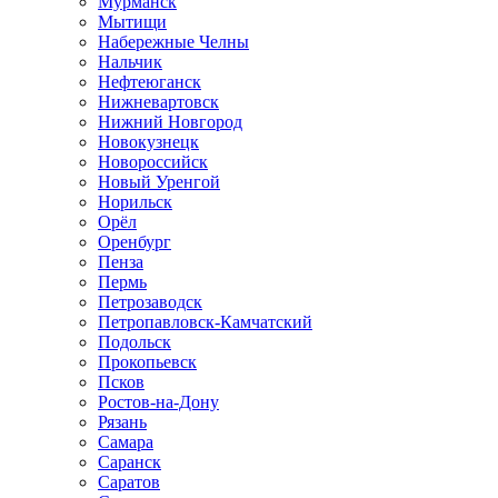
Мурманск
Мытищи
Набережные Челны
Нальчик
Нефтеюганск
Нижневартовск
Нижний Новгород
Новокузнецк
Новороссийск
Новый Уренгой
Норильск
Орёл
Оренбург
Пенза
Пермь
Петрозаводск
Петропавловск-Камчатский
Подольск
Прокопьевск
Псков
Ростов-на-Дону
Рязань
Самара
Саранск
Саратов