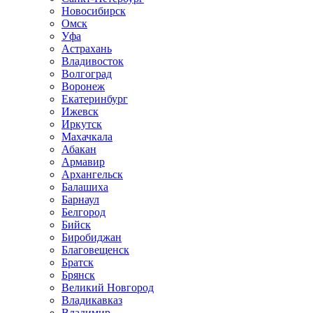
Новосибирск
Омск
Уфа
Астрахань
Владивосток
Волгоград
Воронеж
Екатеринбург
Ижевск
Иркутск
Махачкала
Абакан
Армавир
Архангельск
Балашиха
Барнаул
Белгород
Бийск
Биробиджан
Благовещенск
Братск
Брянск
Великий Новгород
Владикавказ
Владимир