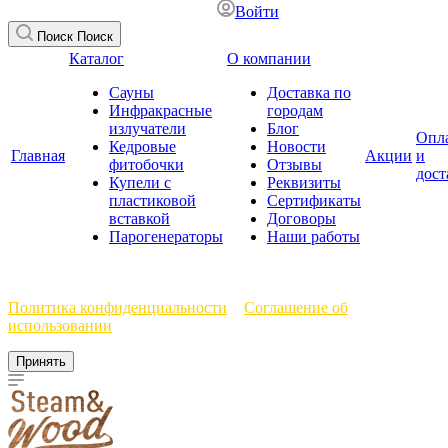
Войти
Поиск
Поиск
Каталог
О компании
Сауны
Доставка по
Инфракрасные
городам
излучатели
Блог
Опл
Кедровые
Новости
Главная
Акции
и
фитобочки
Отзывы
дост
Купели с
Реквизиты
пластиковой
Сертификаты
вставкой
Договоры
Парогенераторы
Наши работы
Мы используем файлы cookie, чтобы улучшить работу сайта.
Политика конфиденциальности
и
Соглашение об
использовании
Принять