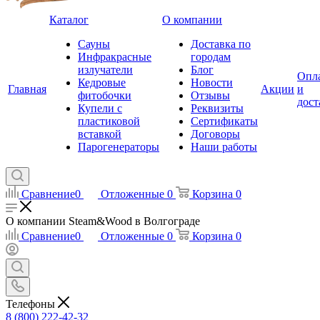
Каталог
О компании
Сауны
Доставка по
Инфракрасные
городам
излучатели
Блог
Опл
Кедровые
Новости
Главная
Акции
и
фитобочки
Отзывы
дост
Купели с
Реквизиты
пластиковой
Сертификаты
вставкой
Договоры
Парогенераторы
Наши работы
Сравнение
0
Отложенные
0
Корзина
0
О компании Steam&Wood в Волгограде
Сравнение
0
Отложенные
0
Корзина
0
Телефоны
8 (800) 222-42-32