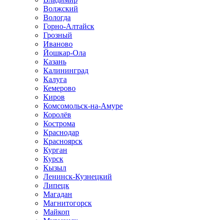
Волжский
Вологда
Горно-Алтайск
Грозный
Иваново
Йошкар-Ола
Казань
Калининград
Калуга
Кемерово
Киров
Комсомольск-на-Амуре
Королёв
Кострома
Краснодар
Красноярск
Курган
Курск
Кызыл
Ленинск-Кузнецкий
Липецк
Магадан
Магнитогорск
Майкоп