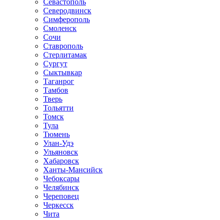
Севастополь
Северодвинск
Симферополь
Смоленск
Сочи
Ставрополь
Стерлитамак
Сургут
Сыктывкар
Таганрог
Тамбов
Тверь
Тольятти
Томск
Тула
Тюмень
Улан-Удэ
Ульяновск
Хабаровск
Ханты-Мансийск
Чебоксары
Челябинск
Череповец
Черкесск
Чита