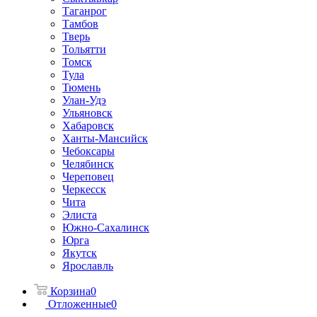
Таганрог
Тамбов
Тверь
Тольятти
Томск
Тула
Тюмень
Улан-Удэ
Ульяновск
Хабаровск
Ханты-Мансийск
Чебоксары
Челябинск
Череповец
Черкесск
Чита
Элиста
Южно-Сахалинск
Юрга
Якутск
Ярославль
Корзина
0
Отложенные
0