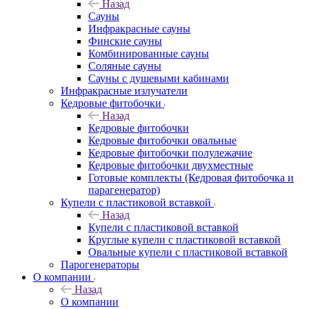
Назад
Сауны
Инфракрасные сауны
Финские сауны
Комбинированные сауны
Соляные сауны
Сауны с душевыми кабинами
Инфракрасные излучатели
Кедровые фитобочки
Назад
Кедровые фитобочки
Кедровые фитобочки овальные
Кедровые фитобочки полулежачие
Кедровые фитобочки двухместные
Готовые комплекты (Кедровая фитобочка и
парагенератор)
Купели с пластиковой вставкой
Назад
Купели с пластиковой вставкой
Круглые купели с пластиковой вставкой
Овальные купели с пластиковой вставкой
Парогенераторы
О компании
Назад
О компании