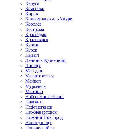
Калуга
Кемерово
Киров
Комсомольск-на-Амуре
Королёв
Кострома
Краснодар
Красноярск
Курган
Курск
Кызыл
Ленинск-Кузнецкий
Липецк
Магадан
Магнитогорск
Майкоп
Мурманск
Мытищи
Набережные Челны
Нальчик
Нефтеюганск
Нижневартовск
Нижний Новгород
Новокузнецк
Новороссийск