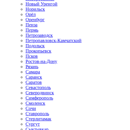
Новый Уренгой
Норильск
Орёл
Оренбург
Пенза
Пермь
Петрозаводск
Петропавловск-Камчатский
Подольск
Прокопьевск
Псков
Ростов-на-Дону
Рязань
Самара
Саранск
Саратов
Севастополь
Северодвинск
Симферополь
Смоленск
Сочи
Ставрополь
Стерлитамак
Сургут
Сыктывкар