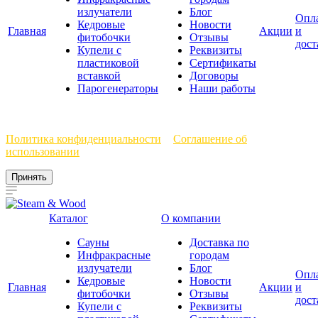
излучатели
Блог
Опл
Кедровые
Новости
Главная
Акции
и
фитобочки
Отзывы
дост
Купели с
Реквизиты
пластиковой
Сертификаты
вставкой
Договоры
Парогенераторы
Наши работы
Мы используем файлы cookie, чтобы улучшить работу сайта.
Политика конфиденциальности
и
Соглашение об
использовании
Принять
Каталог
О компании
Сауны
Доставка по
Инфракрасные
городам
излучатели
Блог
Опл
Кедровые
Новости
Главная
Акции
и
фитобочки
Отзывы
дост
Купели с
Реквизиты