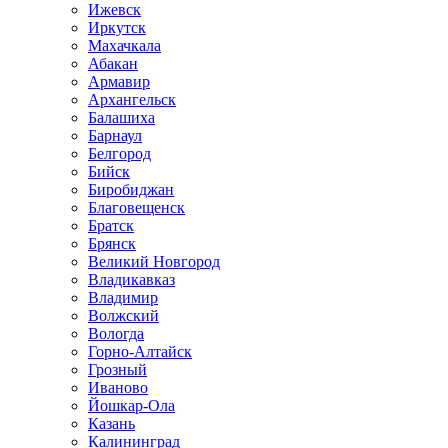
Ижевск
Иркутск
Махачкала
Абакан
Армавир
Архангельск
Балашиха
Барнаул
Белгород
Бийск
Биробиджан
Благовещенск
Братск
Брянск
Великий Новгород
Владикавказ
Владимир
Волжский
Вологда
Горно-Алтайск
Грозный
Иваново
Йошкар-Ола
Казань
Калининград